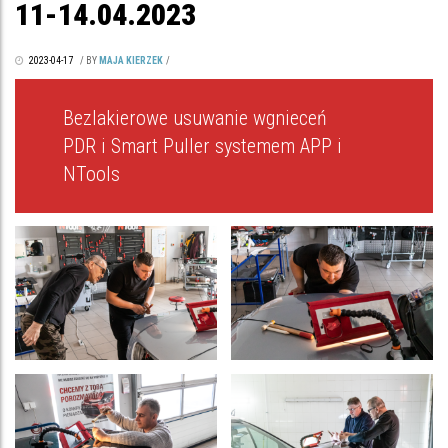
11-14.04.2023
2023-04-17
/
BY
MAJA KIERZEK
/
Bezlakierowe usuwanie wgnieceń
PDR i Smart Puller systemem APP i
NTools